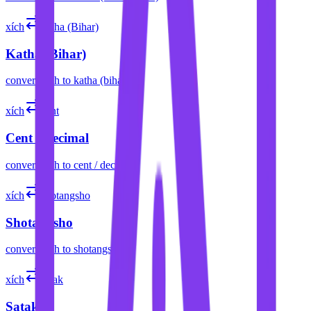
xích
katha (Bihar)
Katha (Bihar)
convert
xích
to
katha (bihar)
xích
cent
Cent / Decimal
convert
xích
to
cent / decimal
xích
shotangsho
Shotangsho
convert
xích
to
shotangsho
xích
satak
Satak