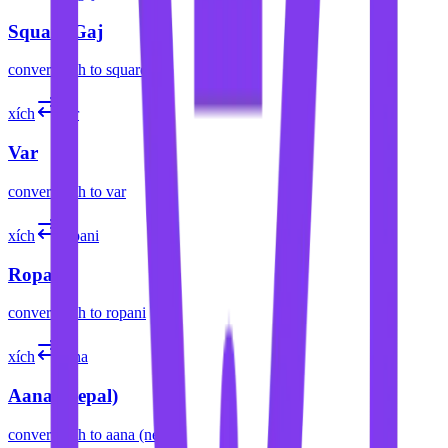
Square Gaj
convert
xích
to
square gaj
xích
var
Var
convert
xích
to
var
xích
ropani
Ropani
convert
xích
to
ropani
xích
aana
Aana (Nepal)
convert
xích
to
aana (nepal)