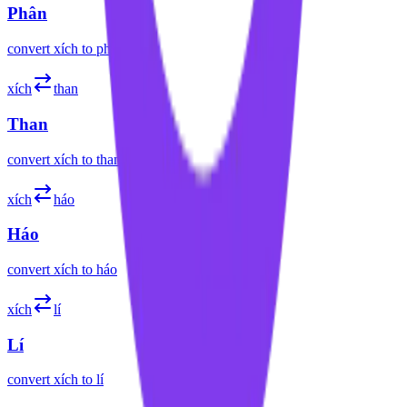
Phân
convert
xích
to
phân
xích
than
Than
convert
xích
to
than
xích
háo
Háo
convert
xích
to
háo
xích
lí
Lí
convert
xích
to
lí