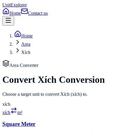
UnitExplorer
Home
Contact us
Home
Area
Xích
Area
Converter
Convert
Xích
Conversion
Choose a target unit to convert Xích (xích) to.
xích
xích
m²
Square Meter