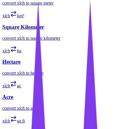
convert
xích
to
square meter
xích
km²
Square Kilometer
convert
xích
to
square kilometer
xích
ha
Hectare
convert
xích
to
hectare
xích
ac
Acre
convert
xích
to
acre
xích
sq ft