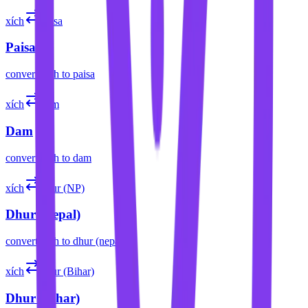
xích
paisa
Paisa
convert
xích
to
paisa
xích
dam
Dam
convert
xích
to
dam
xích
dhur (NP)
Dhur (Nepal)
convert
xích
to
dhur (nepal)
xích
dhur (Bihar)
Dhur (Bihar)