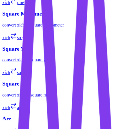
xích
µm²
Square Micrometer
convert
xích
to
square micrometer
xích
sq yd
Square Yard
convert
xích
to
square yard
xích
sq mi
Square Mile
convert
xích
to
square mile
xích
a
Are