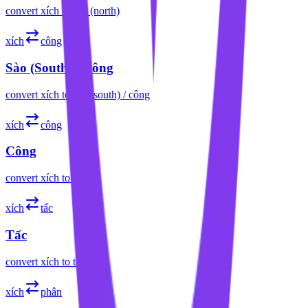
convert
xích
to
sào (north)
xích
công
Sào (South) / Công
convert
xích
to
sào (south) / công
xích
công
Công
convert
xích
to
công
xích
tấc
Tấc
convert
xích
to
tấc
xích
phân