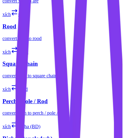
convert
xích
to
are
xích
rood
Rood
convert
xích
to
rood
xích
sq ch
Square Chain
convert
xích
to
square chain
xích
sq rd
Perch / Pole / Rod
convert
xích
to
perch / pole / rod
xích
bigha (BD)