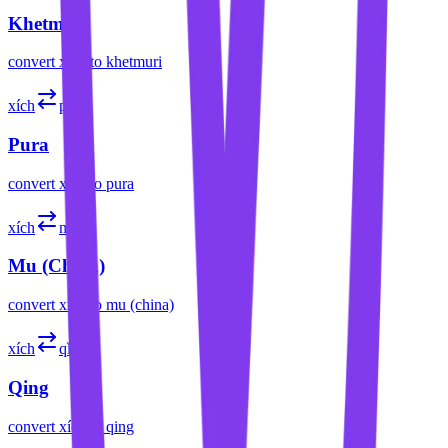
Khetmuri
convert
xích
to
khetmuri
xích
pura
Pura
convert
xích
to
pura
xích
mǔ
Mu (China)
convert
xích
to
mu (china)
xích
qǐng
Qing
convert
xích
to
qing