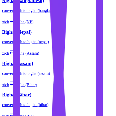
Bigha (Bangladesh)
convert
xích
to
bigha (bangladesh)
xích
bigha (NP)
Bigha (Nepal)
convert
xích
to
bigha (nepal)
xích
bigha (Assam)
Bigha (Assam)
convert
xích
to
bigha (assam)
xích
bigha (Bihar)
Bigha (Bihar)
convert
xích
to
bigha (bihar)