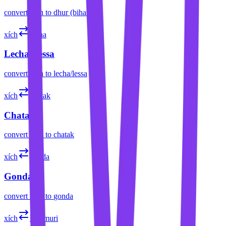
convert
xích
to
dhur (bihar)
xích
lecha
Lecha/Lessa
convert
xích
to
lecha/lessa
xích
chatak
Chatak
convert
xích
to
chatak
xích
gonda
Gonda
convert
xích
to
gonda
xích
khetmuri